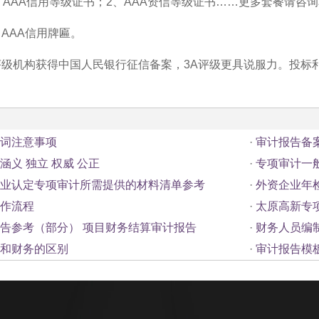
、AAA信用等级证书；2、AAA资信等级证书……更多套餐请咨
AAA信用牌匾。
评级机构获得中国人民银行征信备案，3A评级更具说服力。投标
词注意事项
·
审计报告备
涵义 独立 权威 公正
·
专项审计一
业认定专项审计所需提供的材料清单参考
·
外资企业年
作流程
·
太原高新专
告参考（部分） 项目财务结算审计报告
·
财务人员编
和财务的区别
·
审计报告模